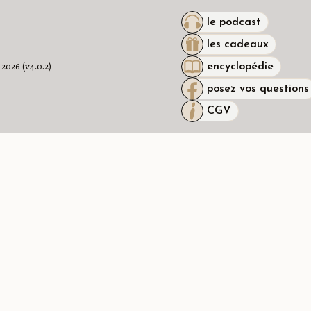
le podcast
les cadeaux
 2026 (v4.0.2)
encyclopédie
posez vos questions
CGV