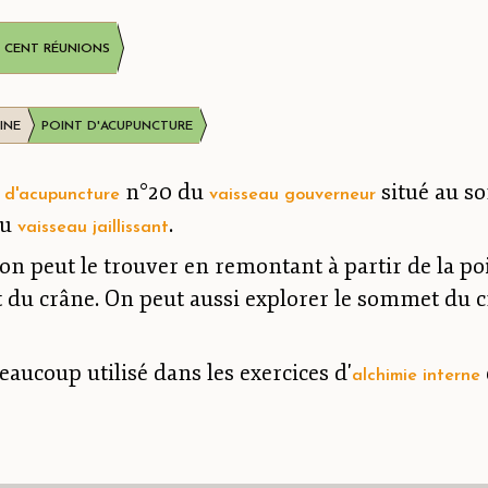
CENT RÉUNIONS
INE
POINT D'ACUPUNCTURE
n°20 du
situé au so
t d'acupuncture
vaisseau gouverneur
du
.
vaisseau jaillissant
 peut le trouver en remontant à partir de la poin
 du crâne. On peut aussi explorer le sommet du c
eaucoup utilisé dans les exercices d'
alchimie interne