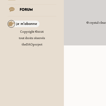
© crystal-clear
je m'abonne
Copyright ©
2026
tout droits réservés
theDAOproject